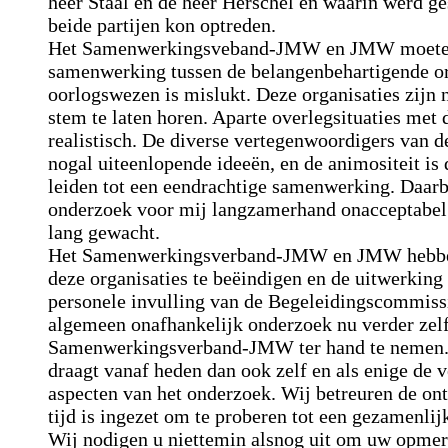
heer Staal en de heer Herschel en waarin werd g
beide partijen kon optreden.
Het Samenwerkingsveband-JMW en JMW moeten h
samenwerking tussen de belangenbehartigende or
oorlogswezen is mislukt. Deze organisaties zijn 
stem te laten horen. Aparte overlegsituaties met d
realistisch. De diverse vertegenwoordigers van 
nogal uiteenlopende ideeën, en de animositeit is 
leiden tot een eendrachtige samenwerking. Daarbi
onderzoek voor mij langzamerhand onacceptabel 
lang gewacht.
Het Samenwerkingsverband-JMW en JMW hebben 
deze organisaties te beëindigen en de uitwerkin
personele invulling van de Begeleidingscommiss
algemeen onafhankelijk onderzoek nu verder zelf
Samenwerkingsverband-JMW ter hand te neme
draagt vanaf heden dan ook zelf en als enige de v
aspecten van het onderzoek. Wij betreuren de onts
tijd is ingezet om te proberen tot een gezamenlij
Wij nodigen u niettemin alsnog uit om uw opmer