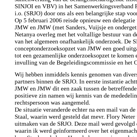
SINJOI en VBV) in het Samenwerkingsverband R
i.o. (SRJO) door ons als een belangrijke stap voo
Op 5 februari 2006 reisde opnieuw een delegati
JMW en JMW (met Sanders, Vuijsje en ondergetek
Netanya overleg met het voltallige bestuur van 
van het algemeen onafhankelijk onderzoek. De S
conceptonderzoeksopzet van JMW een goed uitg
tot een gezamenlijke onderzoeksopzet te komen e
invulling van de Begeleidingscommissie en het
Wij hebben inmiddels kennis genomen van divers
partners binnen de SRJO. In eerste instantie ac
JMW en JMW dit een zaak tussen de betreffende p
positieve zin namen wij kennis van de mededeling
rechtspersoon was aangemeld.
De situatie veranderde echter na een mail van de
Staal, waarin werd gesteld dat mevr. Flory Nete
uitmaken van de SRJO. Deze mail werd gevolgd 
waarin ik werd geïnformeerd over het eigenmach