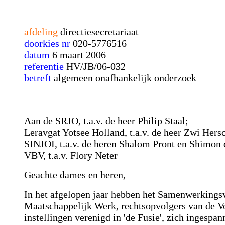
afdeling
directiesecretariaat
doorkies nr
020-5776516
datum
6 maart 2006
referentie
HV/JB/06-032
betreft
algemeen onafhankelijk onderzoek
Aan de SRJO, t.a.v. de heer Philip Staal;
Leravgat Yotsee Holland, t.a.v. de heer Zwi Hers
SINJOI, t.a.v. de heren Shalom Pront en Shimon 
VBV, t.a.v. Flory Neter
Geachte dames en heren,
In het afgelopen jaar hebben het Samenwerkin
Maatschappelijk Werk, rechtsopvolgers van de V
instellingen verenigd in 'de Fusie', zich ingesp