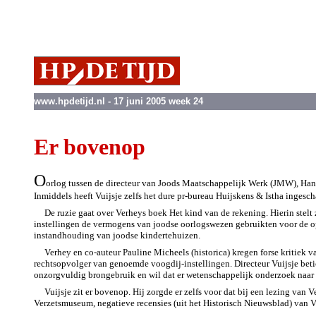
www.hpdetijd.nl - 17 juni 2005 week 24
Er bovenop
O
orlog tussen de directeur van Joods Maatschappelijk Werk (JMW), Hans
Inmiddels heeft Vuijsje zelfs het dure pr-bureau Huijskens & Istha ingesch
De ruzie gaat over Verheys boek Het kind van de rekening. Hierin stelt
instellingen de vermogens van joodse oorlogswezen gebruikten voor de op
instandhouding van joodse kindertehuizen.
Verhey en co-auteur Pauline Micheels (historica) kregen forse kritiek v
rechtsopvolger van genoemde voogdij-instellingen. Directeur Vuijsje bet
onzorgvuldig brongebruik en wil dat er wetenschappelijk onderzoek naar
Vuijsje zit er bovenop. Hij zorgde er zelfs voor dat bij een lezing van 
Verzetsmuseum, negatieve recensies (uit het Historisch Nieuwsblad) van V