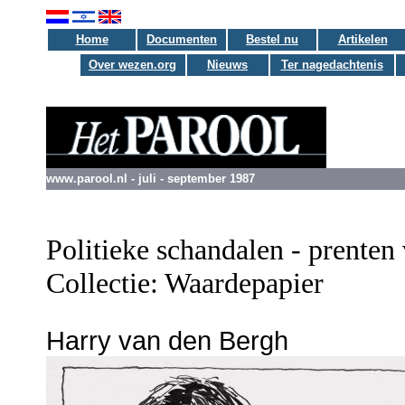
Home
Documenten
Bestel nu
Artikelen
Over wezen.org
Nieuws
Ter nagedachtenis
www.parool.nl - juli - september 1987
Politieke schandalen - prenten
Collectie: Waardepapier
Harry van den Bergh