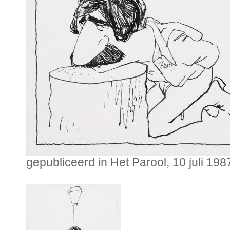
gepubliceerd in Het Parool, 10 juli 198