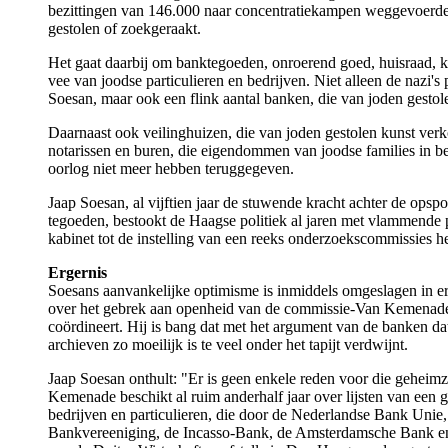
bezittingen van 146.000 naar concentratiekampen weggevoerde
gestolen of zoekgeraakt.
Het gaat daarbij om banktegoeden, onroerend goed, huisraad, ku
vee van joodse particulieren en bedrijven. Niet alleen de nazi's 
Soesan, maar ook een flink aantal banken, die van joden gesto
Daarnaast ook veilinghuizen, die van joden gestolen kunst ver
notarissen en buren, die eigendommen van joodse families in 
oorlog niet meer hebben teruggegeven.
Jaap Soesan, al vijftien jaar de stuwende kracht achter de opsp
tegoeden, bestookt de Haagse politiek al jaren met vlammende p
kabinet tot de instelling van een reeks onderzoekscommissies he
Ergernis
Soesans aanvankelijke optimisme is inmiddels omgeslagen in er
over het gebrek aan openheid van de commissie-Van Kemenade,
coördineert. Hij is bang dat met het argument van de banken da
archieven zo moeilijk is te veel onder het tapijt verdwijnt.
Jaap Soesan onthult: "Er is geen enkele reden voor die gehei
Kemenade beschikt al ruim anderhalf jaar over lijsten van een g
bedrijven en particulieren, die door de Nederlandse Bank Unie
Bankvereeniging, de Incasso-Bank, de Amsterdamsche Bank e