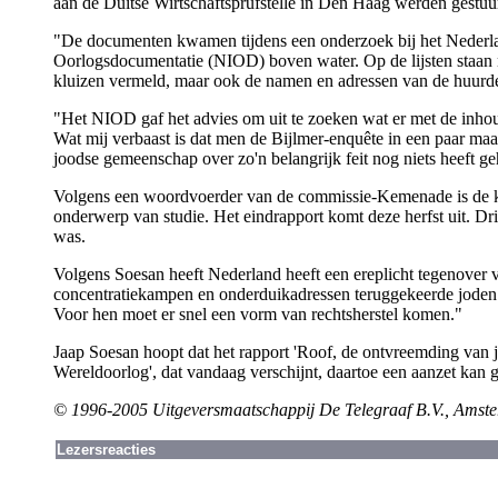
aan de Duitse Wirtschaftsprufstelle in Den Haag werden gestuu
"De documenten kwamen tijdens een onderzoek bij het Nederlan
Oorlogsdocumentatie (NIOD) boven water. Op de lijsten staan 
kluizen vermeld, maar ook de namen en adressen van de huurde
"Het NIOD gaf het advies om uit te zoeken wat er met de inho
Wat mij verbaast is dat men de Bijlmer-enquête in een paar maa
joodse gemeenschap over zo'n belangrijk feit nog niets heeft g
Volgens een woordvoerder van de commissie-Kemenade is de kw
onderwerp van studie. Het eindrapport komt deze herfst uit. Dr
was.
Volgens Soesan heeft Nederland heeft een ereplicht tegenover 
concentratiekampen en onderduikadressen teruggekeerde joden
Voor hen moet er snel een vorm van rechtsherstel komen."
Jaap Soesan hoopt dat het rapport 'Roof, de ontvreemding van 
Wereldoorlog', dat vandaag verschijnt, daartoe een aanzet kan 
© 1996-2005 Uitgeversmaatschappij De Telegraaf B.V., Amste
Lezersreacties