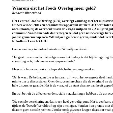
Waarom eist het Joods Overleg meer geld?
Redactie Binnenland
Het Centraal Joods Overleg (CJO) overlegt vandaag met het ministerie 
Dit weekeinde lekte een accountantsrapport uit dat het CJO heeft laten 
accountants, bij de overheid tussen de 746,44 miljoen en 2,2 miljard gu
commissie-Van Kemenade daarentegen zei dat geen nauwkeurige bereken
joodse gemeenschap zo'n 250 miljoen gulden te geven, omdat dat 'redeli
R. Naftaniel van het CJO.
Gaat u vandaag inderdaad minstens 746 miljoen eisen?
'Het gaat ons er om dat dat volgens ons het bedrag is dat bij de regering li
erkenning er is, hebben we een gespreksbasis.'
Maar ook in uw rapport zijn bepaalde bedragen nog onzeker
'Dat is waar. De bedragen die er in staan, zijn voor het overgrote deel har
ruimte om te discussieren. Over de successierechten die de overheid na de 
hele discussies gaande. Het is de vraag of de staat daar zo van heeft geprofi
En wat betreft de effecten en de sociale verzekeringen hebben ook uw acc
'Die sociale verzekeringen, dat is een heel gevoelig punt. Het is een barre
tijdens de Tweede Wereldoorlog zijn ontslagen, konden hun premie niet d
daarom geen sociale rechten. Joodse oorlogswezen kregen daardoor vaak g