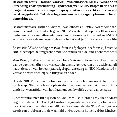
De documentaire 'Holland Vaarwel', van cineast en Emmy-Award-winn
uitzending voor opschudding. Opdrachtgever NCRV knipte in de op 3 e
fragment waarin een oud-agent zijn sympathie uitspreekt voor voormal
werd weggehaald. Ook de echtgenote van de oud-agent plaatste in het st
opmerkingen.
De documentaire 'Holland Vaarwel', van cineast en Emmy-Award-winnaar W
voor opschudding. Opdrachtgever NCRV knipte in de op 3 en 10 mei uitg
oud-agent zijn sympathie uitspreekt voor voormalig korpschef en NSB'er
echtgenote van de oud-agent plaatste in het stukje film enkele antisemit
Zo zei zij: "Als de oorlog om twaalf uur is afgelopen, heeft om vijf over tw
NRCV schrapte het fragment omdat de familie van de oud-agent met een r
Voor Ronny Naftanel, directeur van het Centrum Informatie en Documentat
van de agent en zijn vrouw niettemin ernstig genoeg om bij Justitie aangi
nadat de zoon van het echtpaar afgelopen zaterdag in NRC Handelsblad ver
verstand waren toen zij hun uitspraken deden.
Ook de NRCV heeft zich schrap moeten zetten na het knipwerk. In binnen
op de stap. Niet in de laatste plaats door het commentaar dat cineast Lind
vindt het wegsnijden van het fragment een kwalijk geval van censuur.
Lindwer sprak zich uit bij 'Barend Van Dorp'. Opinieblad De Groene Am
nog dezelfde week. Daar legt Lindwer nogmaals uit hoe kwalijk het heimel
maakt het voor hem des te moeilijker te verteren dat de NCRV het gewraak
steeds een probleem om de waarheid onder ogen te komen', aldus Lindwer