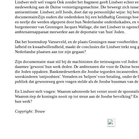
Lindwer stelt wel vragen Ook zonder het fragment geeft Lindwer echter ee
medewerking aan de Duitse vernietigingsmachine. Die beweegt zich tuss
antisemitisme. Lindwer, zelf Joods, doet dat op persoonlijke wijze: hij bet
documentaireZijn ouders die onderdoken bij een heldhaftig Gronings boer
en neefje die werden afgeperst door hun Nederlandse onderduikadres, en v
burgemeester van Groningen Jacques Wallage, die met Lindwer in ogensc
ambtenarenapparaat meewerkte aan de deportatie van 'hun' Joden.
Dat het boerendorp Varsseveld, en de plaats Groningen maar voorbeelden 
lafheid en kwaadwillendheid, maakt de conclusies die Lindwer trekt nog g
Nederlandse plaatsen aan toe zijn gegaan?
Zijn documentaire staat stil bij de machinisten die treinwagons vol Joden 
daarmee 'gewoon' hun werk deden. De ambtenaren die voor de Duitse beze
die Joden oppakten. Bankmedewerkers die Joodse tegoeden incasseerden. 
weeskinderen 'ontjoodsten'. Verraders en 'helpers' voor betaling, onder d
publiek dat gewoonweg geen vragen stelde als de Joodse buurman van de
En Lindwer stelt vragen: Waarom saboteerde het verzet nooit de spoorrai
Waarom riep de koningin nooit op tot steun aan de Joodse bevolking? 
hun werk?
Copyright: Trouw