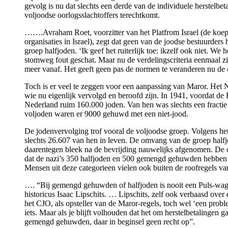
gevolg is nu dat slechts een derde van de individuele herstelbe
voljoodse oorlogsslachtoffers terechtkomt.
…….Avraham Roet, voorzitter van het Platfrom Israel (de koe
organisaties in Israel), zegt dat geen van de joodse bestuurder
groep halfjoden. ‘Ik geef het ruiterlijk toe: ikzelf ook niet. We
stomweg fout geschat. Maar nu de verdelingscriteria eenmaal zi
meer vanaf. Het geeft geen pas de normen te veranderen nu de ci
Toch is er veel te zeggen voor een aanpassing van Maror. Het 
wie nu eigenlijk vervolgd en beroofd zijn. In 1941, voordat d
Nederland ruim 160.000 joden. Van hen was slechts een fractie
voljoden waren er 9000 gehuwd met een niet-jood.
De jodenvervolging trof vooral de voljoodse groep. Volgens he
slechts 26.607 van hen in leven. De omvang van de groep ha
daarentegen bleek na de bevrijding nauwelijks afgenomen. De 
dat de nazi’s 350 halfjoden en 500 gemengd gehuwden hebben
Mensen uit deze categorieen vielen ook buiten de roofregels van
…. “Bij gemengd gehuwden of halfjoden is nooit een Puls-wag
historicus Isaac Lipschits. … Lipschits, zelf ook verbaasd over 
het CJO, als opsteller van de Maror-regels, toch wel ‘een prob
iets. Maar als je blijft volhouden dat het om herstelbetalingen g
gemengd gehuwden, daar in beginsel geen recht op”.