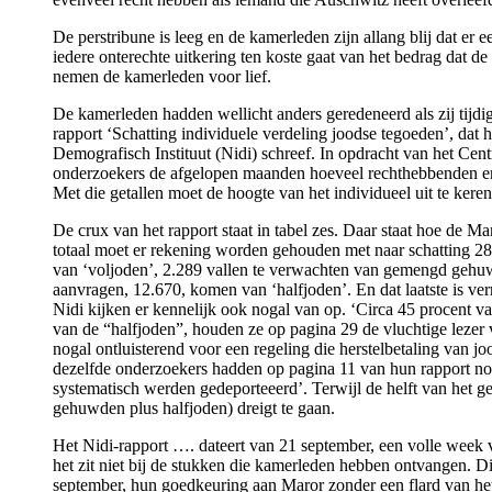
De perstribune is leeg en de kamerleden zijn allang blij dat er e
iedere onterechte uitkering ten koste gaat van het bedrag dat de
nemen de kamerleden voor lief.
De kamerleden hadden wellicht anders geredeneerd als zij tijd
rapport ‘Schatting individuele verdeling joodse tegoeden’, dat h
Demografisch Instituut (Nidi) schreef. In opdracht van het Cen
onderzoekers de afgelopen maanden hoeveel rechthebbenden er 
Met die getallen moet de hoogte van het individueel uit te kere
De crux van het rapport staat in tabel zes. Daar staat hoe de Mar
totaal moet er rekening worden gehouden met naar schatting 28
van ‘voljoden’, 2.289 vallen te verwachten van gemengd gehu
aanvragen, 12.670, komen van ‘halfjoden’. En dat laatste is ve
Nidi kijken er kennelijk ook nogal van op. ‘Circa 45 procent v
van de “halfjoden”, houden ze op pagina 29 de vluchtige lezer va
nogal ontluisterend voor een regeling die herstelbetaling van j
dezelfde onderzoekers hadden op pagina 11 van hun rapport nog
systematisch werden gedeporteeerd’. Terwijl de helft van het 
gehuwden plus halfjoden) dreigt te gaan.
Het Nidi-rapport …. dateert van 21 september, een volle week
het zit niet bij de stukken die kamerleden hebben ontvangen. Di
september, hun goedkeuring aan Maror zonder een flard van het