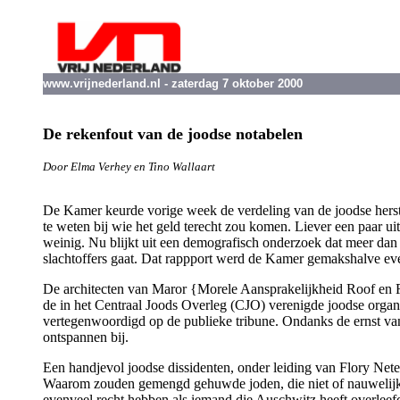
www.vrijnederland.nl - zaterdag 7 oktober 2000
De rekenfout van de joodse notabelen
Door Elma Verhey en Tino Wallaart
De Kamer keurde vorige week de verdeling van de joodse herst
te weten bij wie het geld terecht zou komen. Liever een paar uit
weinig. Nu blijkt uit een demografisch onderzoek dat meer dan d
slachtoffers gaat. Dat rappport werd de Kamer gemakshalve e
De architecten van Maror {Morele Aansprakelijkheid Roof en 
de in het Centraal Joods Overleg (CJO) verenigde joodse organi
vertegenwoordigd op de publieke tribune. Ondanks de ernst van
ontspannen bij.
Een handjevol joodse dissidenten, onder leiding van Flory Neter
Waarom zouden gemengd gehuwde joden, die niet of nauwelijks 
evenveel recht hebben als iemand die Auschwitz heeft overleef