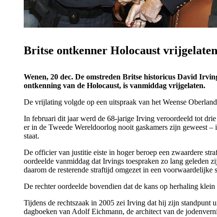
Britse ontkenner Holocaust vrijgelate
Wenen, 20 dec. De omstreden Britse historicus David Irvin
ontkenning van de Holocaust, is vanmiddag vrijgelaten.
De vrijlating volgde op een uitspraak van het Weense Oberlandes
In februari dit jaar werd de 68-jarige Irving veroordeeld tot dri
er in de Tweede Wereldoorlog nooit gaskamers zijn geweest – in
staat.
De officier van justitie eiste in hoger beroep een zwaardere s
oordeelde vanmiddag dat Irvings toespraken zo lang geleden zijn 
daarom de resterende straftijd omgezet in een voorwaardelijke s
De rechter oordeelde bovendien dat de kans op herhaling klein 
Tijdens de rechtszaak in 2005 zei Irving dat hij zijn standpunt
dagboeken van Adolf Eichmann, de architect van de jodenverni