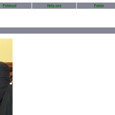
Prikbord
Help ons
Petitie