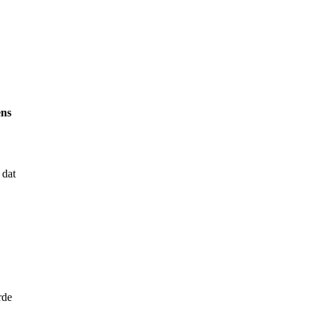
ens
 dat
rde