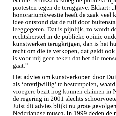
Na die rechtszaak sloeg de publieke o
protesten tegen de teruggave. Ekkart: „
honorariumkwestie heeft de zaak veel 
idee ontstond dat de ruif door buitenst
leeggegeten. Dat is pijnlijk, zo wordt d
rechtsherstel in de publieke opinie on
kunstwerken terugkrijgen, dan is het 
recht om die te verkopen, dat geldt oo
is voor mij geen teken dat het die mens
gaat.”
Het advies om kunstverkopen door Dui
als ‘onvrijwillig’ te bestempelen, waar
vroegere bezit nog kunnen claimen in 
de regering in 2001 slechts schoorvoe
Juist dit advies blijkt nu grote gevolge
Nederlandse musea. In 1999 deden de 