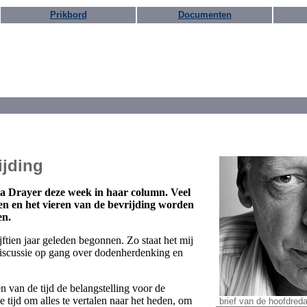
Prikbord
Documenten
ijding
lma Drayer deze week in haar column. Veel
en en het vieren van de bevrijding worden
en.
jftien jaar geleden begonnen. Zo staat het mij
discussie op gang over dodenherdenking en
n van de tijd de belangstelling voor de
tijd om alles te vertalen naar het heden, om
brief van de hoofdreda