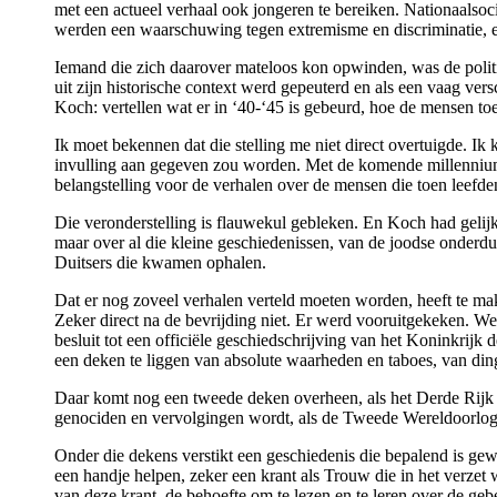
met een actueel verhaal ook jongeren te bereiken. Nationaalsoc
werden een waarschuwing tegen extremisme en discriminatie, e
Iemand die zich daarover mateloos kon opwinden, was de polit
uit zijn historische context werd gepeuterd en als een vaag ve
Koch: vertellen wat er in ‘40-‘45 is gebeurd, hoe de mensen t
Ik moet bekennen dat die stelling me niet direct overtuigde. Ik
invulling aan gegeven zou worden. Met de komende millenniu
belangstelling voor de verhalen over de mensen die toen leefde
Die veronderstelling is flauwekul gebleken. En Koch had gelijk
maar over al die kleine geschiedenissen, van de joodse onderd
Duitsers die kwamen ophalen.
Dat er nog zoveel verhalen verteld moeten worden, heeft te ma
Zeker direct na de bevrijding niet. Er werd vooruitgekeken. W
besluit tot een officiële geschiedschrijving van het Koninkri
een deken te liggen van absolute waarheden en taboes, van di
Daar komt nog een tweede deken overheen, als het Derde Rijk 
genociden en vervolgingen wordt, als de Tweede Wereldoorlog e
Onder die dekens verstikt een geschiedenis die bepalend is g
een handje helpen, zeker een krant als Trouw die in het verze
van deze krant, de behoefte om te lezen en te leren over de geb