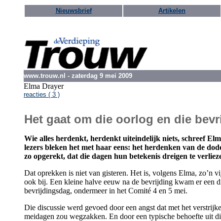
Nieuwsbrief
Artikelen
www.trouw.nl - zaterdag 9 mei 2009
Elma Drayer
reacties ( 3 )
Het gaat om die oorlog en die bevr
Wie alles herdenkt, herdenkt uiteindelijk niets, schreef E
lezers bleken het met haar eens: het herdenken van de dod
zo opgerekt, dat die dagen hun betekenis dreigen te verliez
Dat oprekken is niet van gisteren. Het is, volgens Elma, zo’n vi
ook bij. Een kleine halve eeuw na de bevrijding kwam er een 
bevrijdingsdag, ondermeer in het Comité 4 en 5 mei.
Die discussie werd gevoed door een angst dat met het verstrijke
meidagen zou wegzakken. En door een typische behoefte uit die 