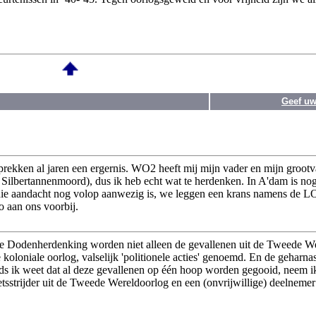
Geef uw
oprekken al jaren een ergernis. WO2 heeft mij mijn vader en mijn groot
n Silbertannenmoord), dus ik heb echt wat te herdenken. In A'dam is nog
ie aandacht nog volop aanwezig is, we leggen een krans namens de L
 aan ons voorbij.
s de Dodenherdenking worden niet alleen de gevallenen uit de Tweede W
loniale oorlog, valselijk 'politionele acties' genoemd. En de geharna
ds ik weet dat al deze gevallenen op één hoop worden gegooid, neem ik
tsstrijder uit de Tweede Wereldoorlog en een (onvrijwillige) deelnemer