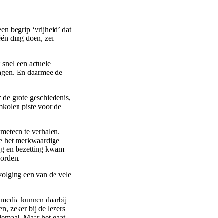
n begrip ‘vrijheid’ dat
één ding doen, zei
 snel een actuele
agen. En daarmee de
 de grote geschiedenis,
mkolen piste voor de
meteen te verhalen.
de het merkwaardige
log en bezetting kwam
worden.
volging een van de vele
 media kunnen daarbij
, zeker bij de lezers
llemaal. Maar het gaat