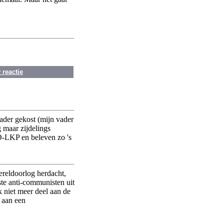
 reactie
vader gekost (mijn vader
 maar zijdelings
O-LKP en beleven zo 's
ereldoorlog herdacht,
ste anti-communisten uit
 niet meer deel aan de
 aan een