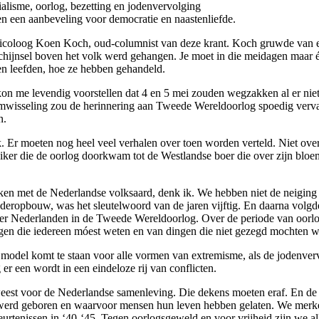
ialisme, oorlog, bezetting en jodenvervolging
n een aanbeveling voor democratie en naastenliefde.
icoloog Koen Koch, oud-columnist van deze krant. Koch gruwde van ee
rschijnsel boven het volk werd gehangen. Je moet in die meidagen maar 
oen leefden, hoe ze hebben gehandeld.
 kon me levendig voorstellen dat 4 en 5 mei zouden wegzakken al er niet
mwisseling zou de herinnering aan Tweede Wereldoorlog spoedig verv
n.
. Er moeten nog heel veel verhalen over toen worden verteld. Niet over
uiker die de oorlog doorkwam tot de Westlandse boer die over zijn bloe
ken met de Nederlandse volksaard, denk ik. We hebben niet de neiging 
ederopbouw, was het sleutelwoord van de jaren vijftig. En daarna volg
jk der Nederlanden in de Tweede Wereldoorlog. Over de periode van oor
ngen die iedereen móest weten en van dingen die niet gezegd mochten 
model komt te staan voor alle vormen van extremisme, als de jodenver
r een wordt in een eindeloze rij van conflicten.
eweest voor de Nederlandse samenleving. Die dekens moeten eraf. En de
t werd geboren en waarvoor mensen hun leven hebben gelaten. We merken
eurtenissen in ‘40-‘45. Tegen oorlogsgeweld en voor vrijheid zijn we a