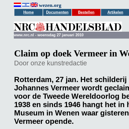
wezen.org
Home
Documenten
Bestellen
Artikelen
www.nrc.nl - woensdag 27 januari 2010
Claim op doek Vermeer in 
Door onze kunstredactie
Rotterdam, 27 jan. Het schilderi
Johannes Vermeer wordt geclaimd
voor de Tweede Wereldoorlog beza
1938 en sinds 1946 hangt het in
Museum in Wenen waar gisteren 
Vermeer opende.