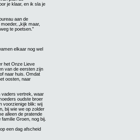
 je klaar, en ik sla je
ebureau aan de
 moeder, „kijk maar,
r weg te poetsen.”
kwamen elkaar nog wel
er het Onze Lieve
n van de eersten zijn
of naar huis. Omdat
et oosten, naar
n vaders vertrek, waar
 moeders oudste broer
 voorzienige blik: wij
, bij wie we op zolder
me alleen de pratende
familie Groen, nog bij.
 op een dag afscheid