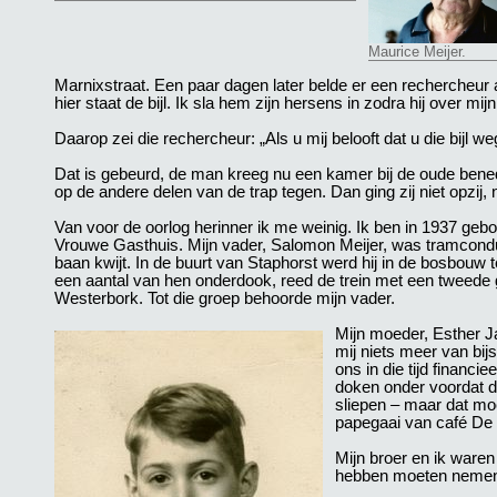
Maurice Meijer.
Marnixstraat. Een paar dagen later belde er een rechercheur a
hier staat de bijl. Ik sla hem zijn hersens in zodra hij over m
Daarop zei die rechercheur: „Als u mij belooft dat u die bijl we
Dat is gebeurd, de man kreeg nu een kamer bij de oude bened
op de andere delen van de trap tegen. Dan ging zij niet opzij, 
Van voor de oorlog herinner ik me weinig. Ik ben in 1937 g
Vrouwe Gasthuis. Mijn vader, Salomon Meijer, was tramcondu
baan kwijt. In de buurt van Staphorst werd hij in de bosbo
een aantal van hen onderdook, reed de trein met een tweede 
Westerbork. Tot die groep behoorde mijn vader.
Mijn moeder, Esther Ja
mij niets meer van bij
ons in die tijd financ
doken onder voordat de
sliepen – maar dat moe
papegaai van café De Z
Mijn broer en ik waren
hebben moeten neme