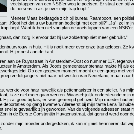
voetstappen van een NSB’er weg te poetsen. Er staat een bijl voor
de hersens in als je over mijn trap loopt.”
Meneer Maas beklaagde zich bij bureau Raampoort, een politi
an: „Klopt het dat u uw buurman bedreigt met een bijl?” „Ja”, zei mijn
ijn trap loopt. Want ik ben niet van plan de voetstappen van een NSB’e
ghaalt, dan zorg ik ervoor dat hij uw zoldertrap niet meer gebruikt.”
enbuurvrouw in huis. Hij is nooit meer over onze trap gelopen. Ze 
nooit. Híj moest aan de kant.
eboren aan de Ruysstraat in Amsterdam-Oost op nummer 117, tegenov
cteur in Amsterdam. Als Joods gemeenteambtenaar raakte hij als ee
uw tewerkgesteld. Op een gegeven moment mocht er een groep met verl
groep verlofgangers niet naar het westen van Nederland, maar naar h
s, werkte voor haar huwelijk als pettennaaister in een atelier. Na mij
staat, is ze niet meer gaan werken. Waarschijnlijk ondersteunde mijn
ieel. Hij zat goed bij kas, en was gemengd gehuwd. Mijn moeder had een
 deportaties op gang kwamen. Allereerst bij mijn tante Lena Talhuizen
t snel te gevaarlijk zijn geworden. Van de volgende adressen staat 
on in de Eerste Constantijn Huygensstraat, dat gerund werd door de 
 zonder mijn moeder ondergedoken; ik kan mij niet herinneren dat wij
n.