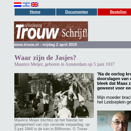
Home
Documenten
Bestellen
www.trouw.nl - vrijdag 2 april 2010
Waar zijn de Jasjes?
Maurice Meijer, geboren in Amsterdam op 5 juni 1937
'Na de oorlog k
doorslagen van 
bleek dat Maas z
geweest voor ee
Mijn moeder brach
het Leidseplein 
Maurice Meijer (rechts) op het feestje ter
gelegenheid van zijn zevende verjaardag, op
5 juni 1944 in de tuin in Bilthoven. © Trouw