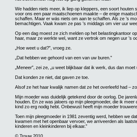
We hadden niets meer, ik liep op kleppers, een soort hout
voor ons een paar maatschoenen maakte – de enige maatscho
schaffen. Maar er wás niets om aan te schaffen. Als ze ’s morg
bemachtigen. Vaak kwam ze pas ’s middags om vier uur weer
Op een dag moest ze zich melden op het belastingkantoor op
haar, maar ze werkte wel, want ze vertrok om negen uur ’s 
„Hoe weet u dat?”, vroeg ze.
„Dat hebben we gehoord van een van uw buren.”
„Meneer”, zei ze, „u weet blijkbaar dat ik werk, dus dan moet 
Dat konden ze niet, dat gaven ze toe.
Alsof ze het haar kwalijk namen dat ze het overleefd had – z
Mijn moeder was duidelijk getekend door de oorlog. De jaren
houden. En ze was jaloers op mijn pleegmoeder, die ik meer 
kind zo erg nodig hebt. Onbewust heeft mijn moeder trouwe
Toen mijn pleegmoeder in 1981 zeventig werd, hebben we dat u
kwamen met het openbaar vervoer, we arriveerden als laatste
kinderen en kleinkinderen bij elkaar.”
© Trouw 2010