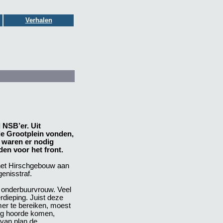
Verhalen
 NSB’er. Uit
e Grootplein vonden,
n waren er nodig
en voor het front.
 het Hirschgebouw aan
enisstraf.
 onderbuurvrouw. Veel
dieping. Juist deze
r te bereiken, moest
og hoorde komen,
 van plan de