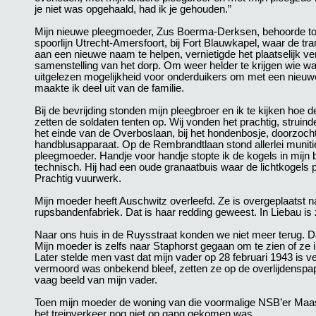
je niet was opgehaald, had ik je gehouden.”
Mijn nieuwe pleegmoeder, Zus Boerma-Derksen, behoorde tot d
spoorlijn Utrecht-Amersfoort, bij Fort Blauwkapel, waar de 
aan een nieuwe naam te helpen, vernietigde het plaatselijk ve
samenstelling van het dorp. Om weer helder te krijgen wie w
uitgelezen mogelijkheid voor onderduikers om met een nieuw
maakte ik deel uit van de familie.
Bij de bevrijding stonden mijn pleegbroer en ik te kijken hoe
zetten de soldaten tenten op. Wij vonden het prachtig, struin
het einde van de Overboslaan, bij het hondenbosje, doorzoch
handblusapparaat. Op de Rembrandtlaan stond allerlei munitie
pleegmoeder. Handje voor handje stopte ik de kogels in mij
technisch. Hij had een oude granaatbuis waar de lichtkogels p
Prachtig vuurwerk.
Mijn moeder heeft Auschwitz overleefd. Ze is overgeplaatst n
rupsbandenfabriek. Dat is haar redding geweest. In Liebau is
Naar ons huis in de Ruysstraat konden we niet meer terug. Da
Mijn moeder is zelfs naar Staphorst gegaan om te zien of ze 
Later stelde men vast dat mijn vader op 28 februari 1943 is 
vermoord was onbekend bleef, zetten ze op de overlijdenspap
vaag beeld van mijn vader.
Toen mijn moeder de woning van die voormalige NSB’er Maas
het treinverkeer nog niet op gang gekomen was.