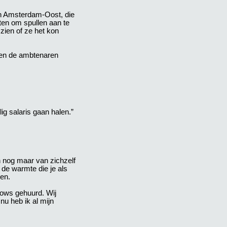
in Amsterdam-Oost, die
en om spullen aan te
 zien of ze het kon
den de ambtenaren
ig salaris gaan halen.”
n nog maar van zichzelf
de warmte die je als
en.
lows gehuurd. Wij
u heb ik al mijn