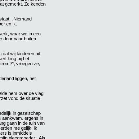
 wat gemerkt. Ze kenden
staat: „Niemand
er en ik.
werk, waar we in een
er door naar buiten
dat wij kinderen uit
t hing bij het
aarom?”, vroegen ze,
derland liggen, het
telde hem over de vlag
zet vond de situatie
edelijk in gezelschap
es aankwam, ergens in
ang gaan in de tuin van
erden me gelijk, ik
ers is inmiddels
 mijn pleegmoeder. „Als