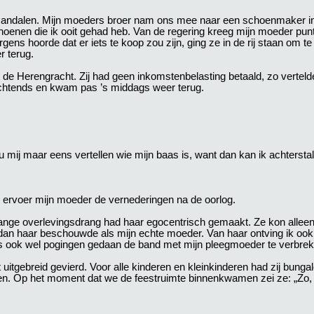
en sandalen. Mijn moeders broer nam ons mee naar een schoenmaker 
enen die ik ooit gehad heb. Van de regering kreeg mijn moeder punt
ens hoorde dat er iets te koop zou zijn, ging ze in de rij staan om te
 terug.
 de Herengracht. Zij had geen inkomstenbelasting betaald, zo vertel
ochtends en kwam pas ’s middags weer terug.
u mij maar eens vertellen wie mijn baas is, want dan kan ik achterstall
o ervoer mijn moeder de vernederingen na de oorlog.
lange overlevingsdrang had haar egocentrisch gemaakt. Ze kon allee
dan haar beschouwde als mijn echte moeder. Van haar ontving ik ook 
ns ook wel pogingen gedaan de band met mijn pleegmoeder te verbrek
itgebreid gevierd. Voor alle kinderen en kleinkinderen had zij bunga
n. Op het moment dat we de feestruimte binnenkwamen zei ze: „Zo, n