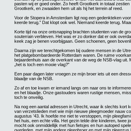
pasten wij er goed onder. Zo heeft Grootkerk in totaal zestie
Grootkerk, en zwaaiden hem uit als hij het terrein af reed.
Voor de Stopera in Amsterdam ligt nog een gedenkteken voor
keerde terug.” Dat klopt ook wel. Niemand keerde terug. Maar i
Korte tijd na onze ontsnapping brachten studenten van de gr
souterrain verbleven. Het was er zo donker dat er ook overdag 
keek zag je benen voorbijgaan. Geen schoenen, geen bovenlij
Daarna zijn we terechtgekomen bij oudere mensen in de Utrech
het platgebombardeerde Rotterdam waren. De ruime voorkamer
bejaardenhuis aan de overkant van de weg de NSB-vlag uit. M
„het is toch een mooie vlag?”
Een paar dagen later vroegen ze mijn broer iets uit een dressoi
blaadje van de NSB.
Zo af en toe kwam er iemand langs om naar ons te informeren 
en het blaadje. Onze gastouders waren rustige mensen, missch
toch te onveilig.
Na nog een aantal adressen in Utrecht, waar ik slechts kort k
van verzetslieden met wie mijn nieuwe pleegmoeder nauw co
augustus ’43. Ik hoefde me niet te verstoppen, mijn pleegfamil
het huis, een echte villa. Het gezin telde drie kinderen, twee
mocht ook onmiddellijk met hun fietsjes en hun autoped spel
overleden, met mijn andere pleegbroer en met mijn pleegzus he