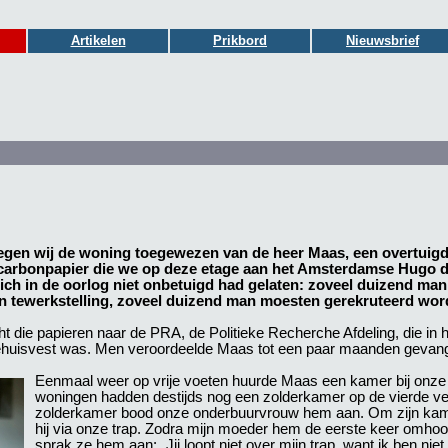
Artikelen
Prikbord
Nieuwsbrief
regen wij de woning toegewezen van de heer Maas, een overtuigd
carbonpapier die we op deze etage aan het Amsterdamse Hugo d
ich in de oorlog niet onbetuigd had gelaten: zoveel duizend ma
n tewerkstelling, zoveel duizend man moesten gerekruteerd word
t die papieren naar de PRA, de Politieke Recherche Afdeling, die in
gehuisvest was. Men veroordeelde Maas tot een paar maanden gevang
Eenmaal weer op vrije voeten huurde Maas een kamer bij onze
woningen hadden destijds nog een zolderkamer op de vierde ver
zolderkamer bood onze onderbuurvrouw hem aan. Om zijn kame
hij via onze trap. Zodra mijn moeder hem de eerste keer omho
sprak ze hem aan: „Jij loopt niet over mijn trap, want ik ben niet