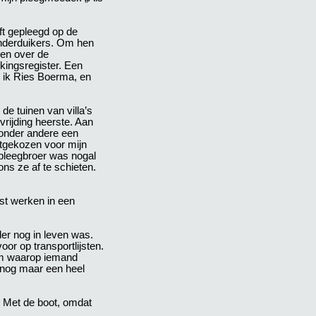
ft gepleegd op de
onderduikers. Om hen
ren over de
kingsregister. Een
e ik Ries Boerma, en
de tuinen van villa’s
vrijding heerste. Aan
 onder andere een
itgekozen voor mijn
 pleegbroer was nogal
ns ze af te schieten.
est werken in een
er nog in leven was.
or op transportlijsten.
tum waarop iemand
 nog maar een heel
 Met de boot, omdat