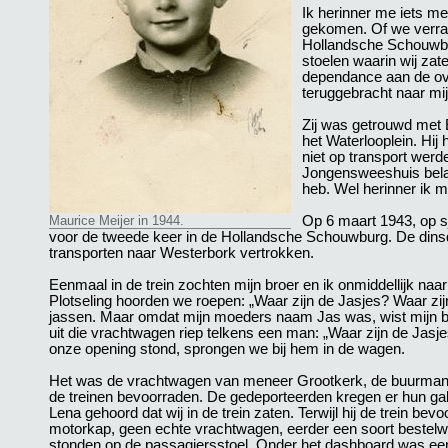
Ik herinner me iets m
gekomen. Of we verrad
Hollandsche Schouwburg
stoelen waarin wij za
dependance aan de ove
teruggebracht naar mi
Zij was getrouwd met 
het Waterlooplein. Hij
niet op transport werde
Jongensweeshuis belan
heb. Wel herinner ik me
Maurice Meijer in 1944.
Op 6 maart 1943, op s
voor de tweede keer in de Hollandsche Schouwburg. De dinsda
transporten naar Westerbork vertrokken.
Eenmaal in de trein zochten mijn broer en ik onmiddellijk n
Plotseling hoorden we roepen: „Waar zijn de Jasjes? Waar zi
jassen. Maar omdat mijn moeders naam Jas was, wist mijn bro
uit die vrachtwagen riep telkens een man: „Waar zijn de Jas
onze opening stond, sprongen we bij hem in de wagen.
Het was de vrachtwagen van meneer Grootkerk, de buurman van
de treinen bevoorraden. De gedeporteerden kregen er hun ga
Lena gehoord dat wij in de trein zaten. Terwijl hij de trein 
motorkap, geen echte vrachtwagen, eerder een soort bestelw
stonden op de passagiersstoel. Onder het dashboard was een