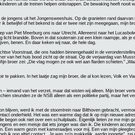
n kinderen uit de treinen helpen ontsnappen. De bewaking heeft nooit
 de jongens uit het Jongensweeshuis. Op de granieten rand daarvan 
k betwijfel of het bekend is dat er twee niet zijn meegegaan, mijn bro
oep van Piet Meerburg ons naar Utrecht. Allereerst naar het Lucasbol
licht brandde. Boven in dat souterrain zat een klein raampje, als je 
ven, benen. En daar keken wij naar, de hele dag.
tse Voorstraat, die ons hadden binnengehaald in de veronderstelling 
 van het huis bood zicht op de straat. Op de verjaardag van Mussser
ijn broer zei: „Die vlag mogen ze ook wel aan flarden schieten.” „W
r te pakken. In het laatje zag mijn broer, die al kon lezen, Volk en Va
– iemand van het verzet, maar dat wisten wij alleen. Mijn broer ver
ien steunden ze de NSB alleen als een politieke partij, maar het ver
on blijven, werd ik met de stoomtrein naar Bilthoven gebracht, vermo
ntact onderhield. Het was een warme dag dat ik op mijn nieuwe adr
ie begon ook niet over een schuilplaats. Eigenlijk lieten ze me mijn g
 jongens en een meisje dat iets jonger was dan ik. Die kinderen accepte
en. Een warm gezin met kameraadjes voor mij. Een van mijn pleegbro
b ik nog altijd contact. „Je was zo’n makkelijk, aardig jongetje”, zei