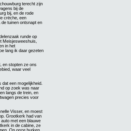
chouwburg terecht zijn
agens bij de
rg bij, en de rode
de crèche, een
 de tuinen ontsnapt en
ddelenzaak runde op
het Meisjesweeshuis,
en in het
e lang ik daar gezeten
, en stopten ze ons
ebied, waar veel
 dat een mogelijkheid.
and op zoek was naar
n langs de trein, en
htwagen precies voor
nelle Visser, en moest
op. Grootkerk had van
en auto met een blauwe
kerk in de cabine, ze
ppen. Op onze hurken