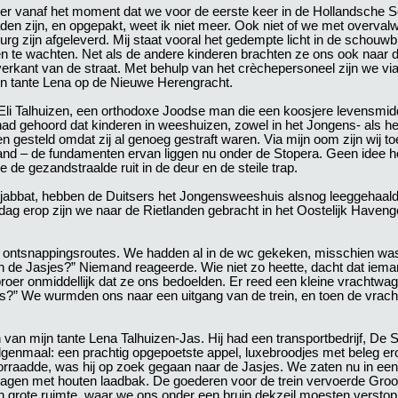
eer vanaf het moment dat we voor de eerste keer in de Hollandsche S
en zijn, en opgepakt, weet ik niet meer. Ook niet of we met overvalw
 zijn afgeleverd. Mij staat vooral het gedempte licht in de schouwbu
ten te wachten. Net als de andere kinderen brachten ze ons ook naar 
rkant van de straat. Met behulp van het crèchepersoneel zijn we via
jn tante Lena op de Nieuwe Herengracht.
Eli Talhuizen, een orthodoxe Joodse man die een koosjere levensmi
 had gehoord dat kinderen in weeshuizen, zowel in het Jongens- als 
n gesteld omdat zij al genoeg gestraft waren. Via mijn oom zijn wij to
d – de fundamenten ervan liggen nu onder de Stopera. Geen idee ho
 de gezandstraalde ruit in de deur en de steile trap.
jabbat, hebben de Duitsers het Jongensweeshuis alsnog leeggehaald
g erop zijn we naar de Rietlanden gebracht in het Oostelijk Haveng
aar ontsnappingsroutes. We hadden al in de wc gekeken, misschien was
jn de Jasjes?” Niemand reageerde. Wie niet zo heette, dacht dat iem
er onmiddellijk dat ze ons bedoelden. Er reed een kleine vrachtwage
jes?” We wurmden ons naar een uitgang van de trein, en toen de vrac
 mijn tante Lena Talhuizen-Jas. Hij had een transportbedrijf, De S
lgenmaal: een prachtig opgepoetste appel, luxebroodjes met beleg er
bevoorraadde, was hij op zoek gegaan naar de Jasjes. We zaten nu in e
agen met houten laadbak. De goederen voor de trein vervoerde Groot
 grote ruimte, waar we ons onder een bruin dekzeil moesten versto