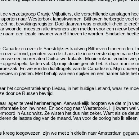
e verzetsgroep Oranje Vrijbuiters, die verschillende aanslagen hee
transporten naar Westerbork langskwamen. Bilthoven herbergde veel 
rzet het bevolkingsregister. Doel daarvan was onduidelijkheid te creë
aar woonde, moesten alle inwoners zich melden voor een nieuw bevol
e naam een legale inwoner van Bilthoven te worden. Sindsdien heett
 de Canadezen over de Soestdijksestraatweg Bilthoven binnenreden. In 
den overal rond, genoten van de chaos die in de eerste dagen na de be
ten we een nu verlaten Duitse werkplaats. Mooie rotzooi vonden we,
 opgestapeld, kisten vol. Op mijn dooie gemak heb ik daar munitie u
n broekzak. En we vonden lichtkogels van de Canadezen. Mijn oudere
recies in pasten. Met behulp van een spijker en een hamer lukte het o
aar het concentratiekamp Liebau, in het huidige Letland, waar ze mo
 ze door de Russen bevrijd.
ar lagen te veel herinneringen. Aanvankelijk hoopten we dat mijn vad
informatie kon inwinnen. En ook nog naar Westerbork. Hij kwam wel vo
vermoord in Auschwitz. Ze wisten het dus niet zeker. Want als de da
ieren de laatste dag van de maand. Van voor de oorlog heb ik alleen
 kreeg toegewezen, zijn we met z’n drieën naar Amsterdam gegaan.