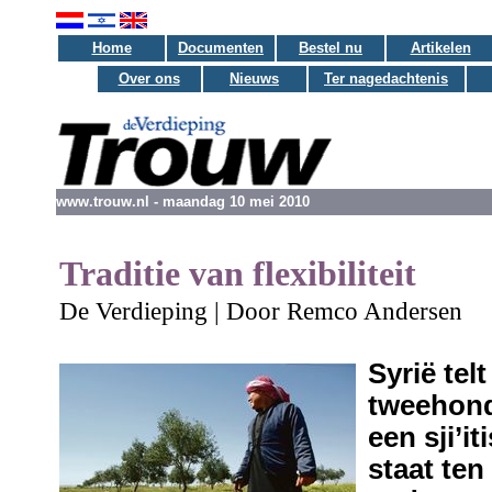
Home
Documenten
Bestel nu
Artikelen
Over ons
Nieuws
Ter nagedachtenis
www.trouw.nl - maandag 10 mei 2010
Traditie van flexibiliteit
De Verdieping | Door Remco Andersen
Syrië telt
tweehond
een sji’i
staat ten