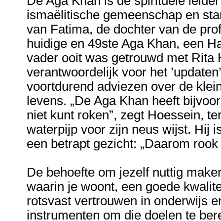
De Aga Khan is de spirituele leide
ismaëlitische gemeenschap en stam
van Fatima, de dochter van de p
huidige en 49ste Aga Khan, een H
vader ooit was getrouwd met Rita 
verantwoordelijk voor het ’updaten’
voortdurend adviezen over de klei
levens. „De Aga Khan heeft bijvoor
niet kunt roken”, zegt Hoessein, te
waterpijp voor zijn neus wijst. Hij 
een betrapt gezicht: „Daarom rook 
De behoefte om jezelf nuttig mak
waarin je woont, een goede kwalite
rotsvast vertrouwen in onderwijs e
instrumenten om die doelen te bere