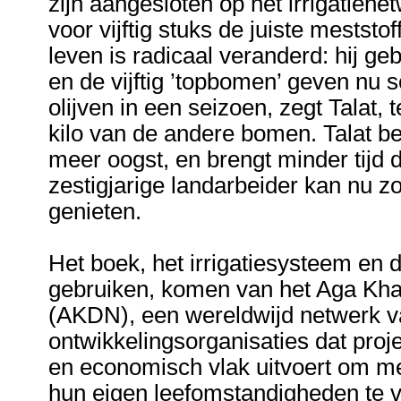
zijn aangesloten op het irrigatiene
voor vijftig stuks de juiste meststo
leven is radicaal veranderd: hij ge
en de vijftig ’topbomen’ geven nu 
olijven in een seizoen, zegt Talat, t
kilo van de andere bomen. Talat be
meer oogst, en brengt minder tijd
zestigjarige landarbeider kan nu 
genieten.
Het boek, het irrigatiesysteem en d
gebruiken, komen van het Aga Kh
(AKDN), een wereldwijd netwerk 
ontwikkelingsorganisaties dat proje
en economisch vlak uitvoert om men
hun eigen leefomstandigheden te v