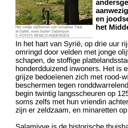
andersge
aanwezig
en joods
het Midd
Het veldje olijfbomen van ismaëliet Talat
al-Saleh, even buiten Salamiyye.
© FOTO'S REMCO ANDERSEN
In het hart van Syrië, op drie uur 
omringd door velden met jonge oli
schapen, de stoffige plattelandss
honderdduizend inwoners. Het is e
grijze bedoeïenen zich met rood-w
beschermen tegen ronddwarrelend 
begin twintig langsscheuren op 1
soms zelfs met hun vriendin achte
zijn er zeldzaam, en minaretten op
Salamiyye is de historische thuish