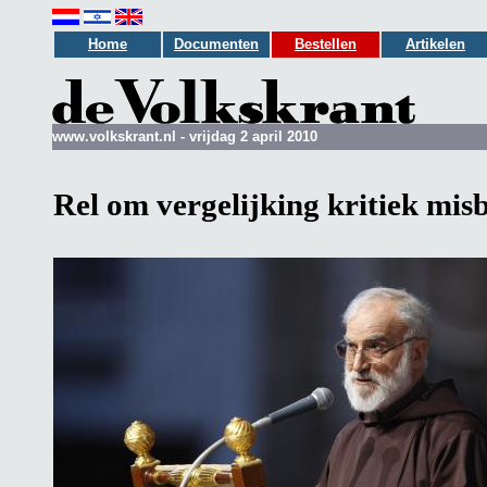
Home
Documenten
Bestellen
Artikelen
www.volkskrant.nl - vrijdag 2 april 2010
Rel om vergelijking kritiek mis