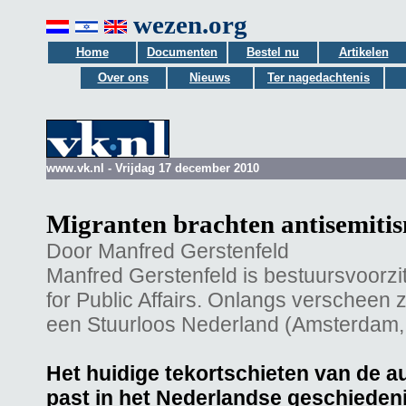
wezen.org
Home
Documenten
Bestel nu
Artikelen
Over ons
Nieuws
Ter nagedachtenis
www.vk.nl - Vrijdag 17 december 2010
Migranten brachten antisemiti
Door Manfred Gerstenfeld
Manfred Gerstenfeld is bestuursvoorzi
for Public Affairs. Onlangs verscheen z
een Stuurloos Nederland (Amsterdam, 
Het huidige tekortschieten van de a
past in het Nederlandse geschieden