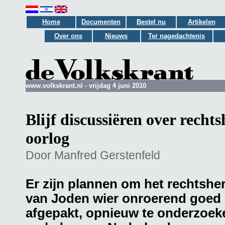
Home
Documenten
Bestel nu
Artikelen
Over ons
Nieuws
Ter nagedachtenis
www.volkskrant.nl - vrijdag 4 juni 2010
Blijf discussiëren over recht
oorlog
Door Manfred Gerstenfeld
Er zijn plannen om het rechtshe
van Joden wier onroerend goed i
afgepakt, opnieuw te onderzoeke