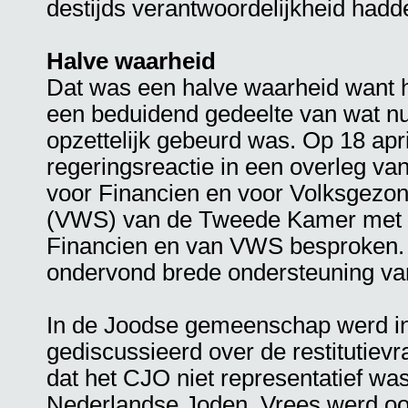
destijds verantwoordelijkheid had
Halve waarheid
Dat was een halve waarheid want he
een beduidend gedeelte van wat nu
opzettelijk gebeurd was. Op 18 apr
regeringsreactie in een overleg v
voor Financien en voor Volksgezon
(VWS) van de Tweede Kamer met d
Financien en van VWS besproken. 
ondervond brede ondersteuning va
In de Joodse gemeenschap werd in d
gediscussieerd over de restitutievr
dat het CJO niet representatief wa
Nederlandse Joden. Vrees werd ook 